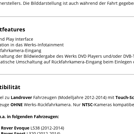
erstellers. Die Bilddarstellung ist auch während der Fahrt gegeben
tfeatures
nd Play Interface
ation in das Werks-Infotainment
kfahrkamera-Eingang
haltung der Bildwiedergabe des Werks DVD Players und/oder DVB-T
atische Umschaltung auf Rückfahrkamera-Eingang beim Einlegen
ibilität
el zu
Landrover
Fahrzeugen (Modelljahre 2012-2014) mit
Touch-Sc
zeuge
OHNE
Werks-Rückfahrkamera. Nur
NTSC-
Kameras kompatibe
.a. in folgenden Fahrzeugen:
 Rover Evoque
L538 (2012-2014)
 Rover Sport
L320 (2012-2014)