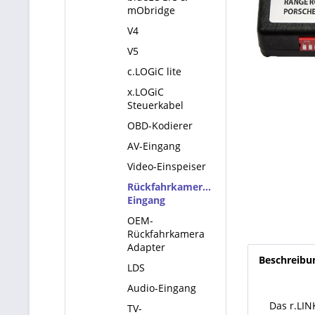
mObridge
V4
V5
c.LOGiC lite
x.LOGiC
Steuerkabel
OBD-Kodierer
AV-Eingang
Video-Einspeiser
Rückfahrkamera-
Eingang
OEM-
Rückfahrkamera
Adapter
Beschreibu
LDS
Audio-Eingang
Das r.LIN
TV-