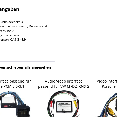
rangaben
 Fuchsloechern 3
Bobenheim-Roxheim, Deutschland
39 504540
sgermany.com
 Person: CAS GmbH
en sich ebenfalls angesehen
erface passend für
Audio Video Interface
Video Inter
e PCM 3.0/3.1
passend für VW MFD2, RNS-2
Porsche 
Fr