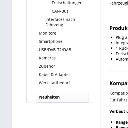
Freischaltungen
Fahrzeugh
CAN-Bus
Interfaces nach
Fahrzeug
Produk
Monitore
Plug a
Smartphone
Integr
1 Rüc
USB/DVB-T2/DAB
Freisc
Kameras
Autom
Zubehör
Kabel & Adapter
Kompat
Werkstattbedarf
Kompatib
Neuheiten
Für Fahr
Verbaut u
Range
Range