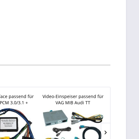
face passend für
Video-Einspeiser passend für
Video-Einspei
PCM 3.0/3.1 +
VAG MIB Audi TT
MB 
ontkam