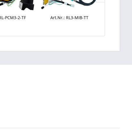
 RL-PCM3-2-TF
Art.Nr.: RL3-MIB-TT
Art.Nr.: