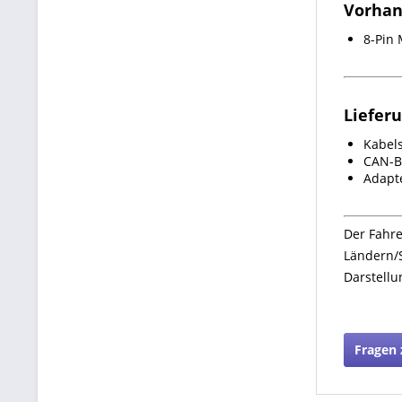
Vorhan
8-Pin 
Liefer
Kabel
CAN-B
Adapt
Der Fahre
Ländern/S
Darstellu
Fragen 