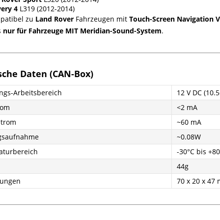
very 4
L319 (2012-2014)
patibel zu
Land Rover
Fahrzeugen mit
Touch-Screen Navigation V
s
nur für Fahrzeuge MIT Meridian-Sound-System
.
sche Daten (CAN-Box)
gs-Arbeitsbereich
12 V DC (10.5
rom
<2 mA
strom
~60 mA
ngsaufnahme
~0.08W
turbereich
-30°C bis +8
44g
ungen
70 x 20 x 47 