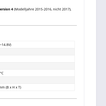
ersion 4
(Modelljahre 2015-2016, nicht 2017),
~14.8V)
0°C
mm (B x H x T)