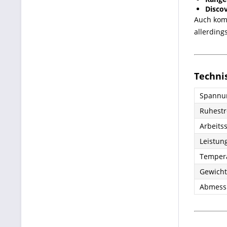
Disco
Auch kom
allerding
Techni
Spannun
Ruhest
Arbeits
Leistu
Tempera
Gewicht
Abmess