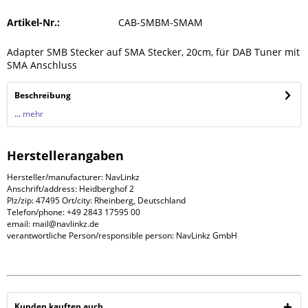
Artikel-Nr.:
CAB-SMBM-SMAM
Adapter SMB Stecker auf SMA Stecker, 20cm, für DAB Tuner mit
SMA Anschluss
Beschreibung
...
mehr
Herstellerangaben
Hersteller/manufacturer: NavLinkz
Anschrift/address: Heidberghof 2
Plz/zip: 47495 Ort/city: Rheinberg, Deutschland
Telefon/phone: +49 2843 17595 00
email: mail@navlinkz.de
verantwortliche Person/responsible person: NavLinkz GmbH
Kunden kauften auch