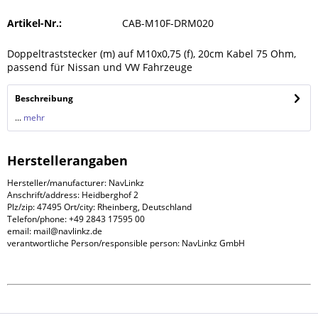
Artikel-Nr.:
CAB-M10F-DRM020
Doppeltraststecker (m) auf M10x0,75 (f), 20cm Kabel 75 Ohm,
passend für Nissan und VW Fahrzeuge
Beschreibung
...
mehr
Herstellerangaben
Hersteller/manufacturer: NavLinkz
Anschrift/address: Heidberghof 2
Plz/zip: 47495 Ort/city: Rheinberg, Deutschland
Telefon/phone: +49 2843 17595 00
email: mail@navlinkz.de
verantwortliche Person/responsible person: NavLinkz GmbH